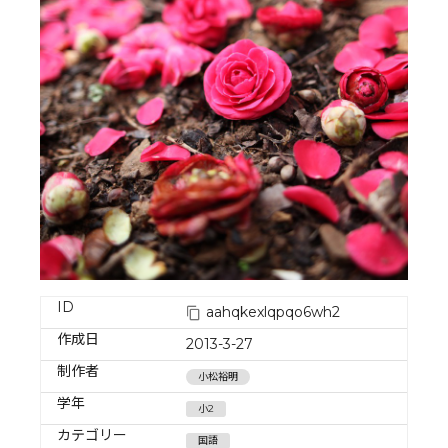
ID
aahqkexlqpqo6wh2
作成日
2013-3-27
制作者
小松裕明
学年
小2
カテゴリー
国語