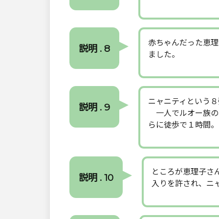
赤ちゃんだった恵理
説明 . 8
ました。
ニャニティという８
説明 . 9
一人でルオー族の
らに徒歩で１時間。
ところが恵理子さ
説明 . 10
入りを許され、ニ