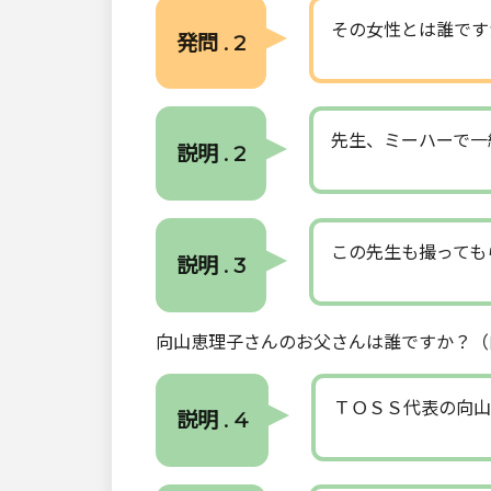
その女性とは誰です
発問 . 2
先生、ミーハーで一
説明 . 2
この先生も撮っても
説明 . 3
向山恵理子さんのお父さんは誰ですか？（
ＴＯＳＳ代表の向山
説明 . 4