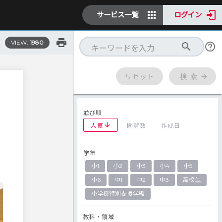
サービス一覧
ログイン
VIEW:
1980
リセット
検 索
並び順
人気
閲覧数
作成日
学年
小1
小2
小3
小4
小5
小6
中1
中2
中3
高校生
小学校特別支援学級
教科・領域