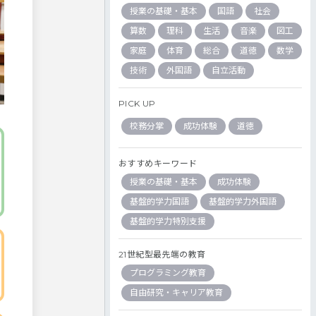
授業の基礎・基本
国語
社会
算数
理科
生活
音楽
図工
家庭
体育
総合
道徳
数学
技術
外国語
自立活動
PICK UP
校務分掌
成功体験
道徳
おすすめキーワード
授業の基礎・基本
成功体験
基盤的学力国語
基盤的学力外国語
基盤的学力特別支援
21世紀型最先端の教育
プログラミング教育
自由研究・キャリア教育