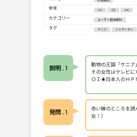
杉谷英広
学年
小4
小5
小6
カテゴリー
ユーザー担当教科
タグ
ケニア
ニャティティ
動物の王国「ケニア
説明 . 1
その女性はテレビに
ＯＩ★日本人のＨＰ
赤い線のところを読
発問 . 1
女！）