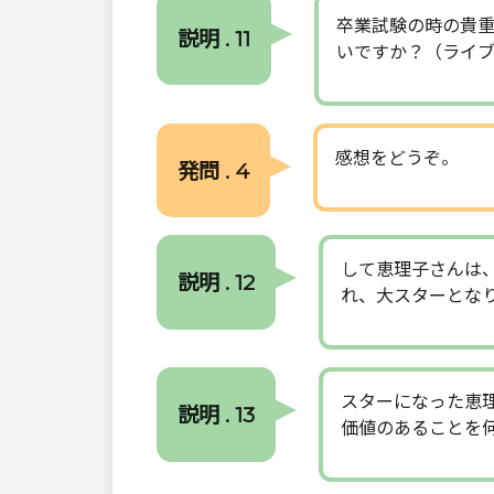
卒業試験の時の貴重
説明 . 11
いですか？（ライブ
感想をどうぞ。
発問 . 4
して恵理子さんは
説明 . 12
れ、大スターとな
スターになった恵
説明 . 13
価値のあることを