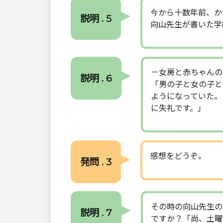
今から十数年前、か
説明 . 5
向山先生が書いた学
－女房と赤ちゃんの
説明 . 6
「男の子と女の子と
ようになっていた。
に失礼です。」
感想をどうぞ。
発問 . 3
その時の向山先生の
説明 . 7
ですか？「尚、土曜