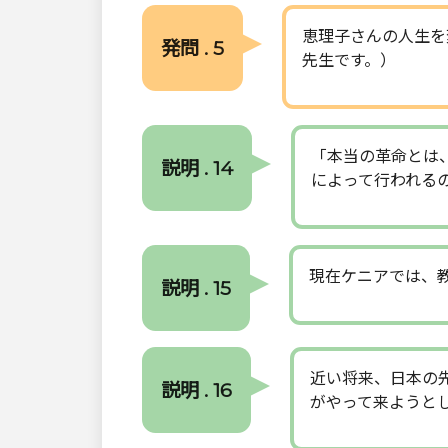
恵理子さんの人生を
発問 . 5
先生です。）
「本当の革命とは
説明 . 14
によって行われる
現在ケニアでは、
説明 . 15
近い将来、日本の
説明 . 16
がやって来ようと