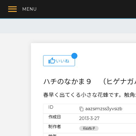
MENU
いいね
ハチのなかま９ （ヒゲナガ
春早く出てくる小さな花蜂です。触角
ID
aazsimzss3yvsizb
作成日
2013-3-27
制作者
石山弘子