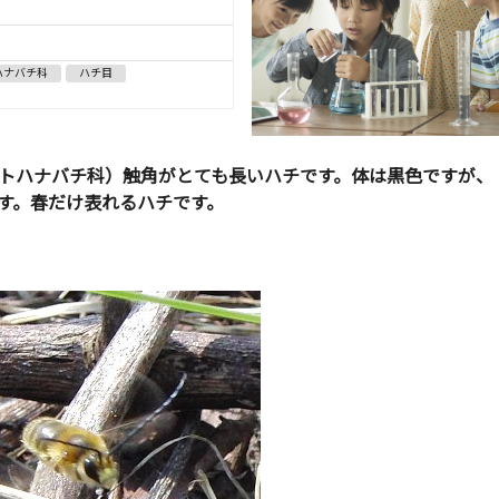
ハナバチ科
ハチ目
トハナバチ科）触角がとても長いハチです。体は黒色ですが、
す。春だけ表れるハチです。