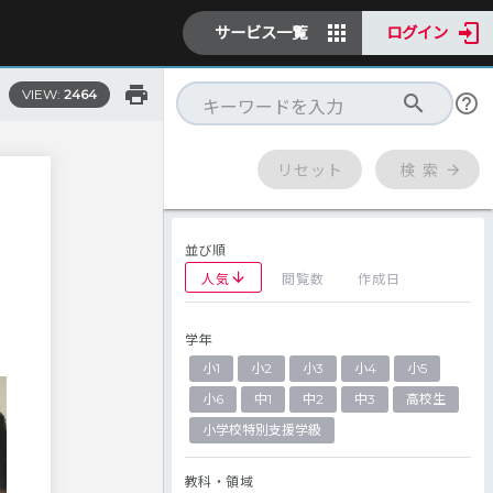
サービス一覧
ログイン
VIEW:
2464
リセット
検 索
並び順
人気
閲覧数
作成日
学年
小1
小2
小3
小4
小5
小6
中1
中2
中3
高校生
小学校特別支援学級
教科・領域