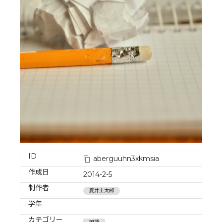
ID
aberguuhn3xkmsia
作成日
2014-2-5
制作者
夏井圭太郎
学年
カテゴリー