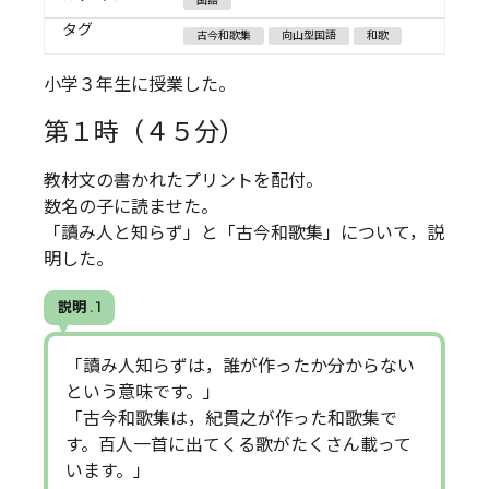
国語
タグ
古今和歌集
向山型国語
和歌
小学３年生に授業した。
第１時（４５分）
教材文の書かれたプリントを配付。
数名の子に読ませた。
「讀み人と知らず」と「古今和歌集」について，説
明した。
説明 . 1
「讀み人知らずは，誰が作ったか分からない
という意味です。」
「古今和歌集は，紀貫之が作った和歌集で
す。百人一首に出てくる歌がたくさん載って
います。」