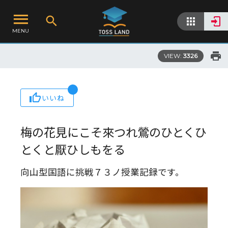
MENU
VIEW:
3326
いいね
梅の花見にこそ來つれ鶯のひとくひ
とくと厭ひしもをる
向山型国語に挑戦７３ノ授業記録です。