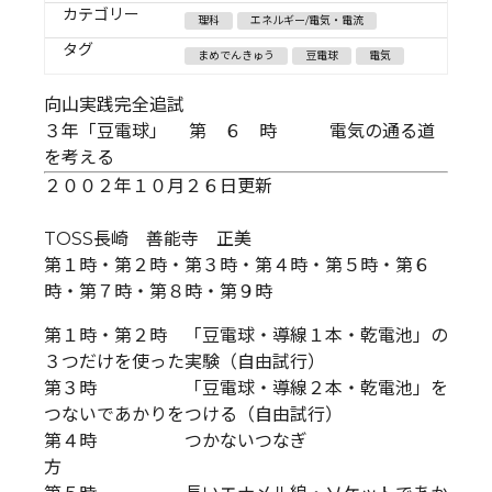
カテゴリー
理科
エネルギー/電気・電流
タグ
まめでんきゅう
豆電球
電気
向山実践完全追試
３年「豆電球」 第 ６ 時 電気の通る道
を考える
２００２年１０月２６日更新
TOSS長崎 善能寺 正美
第１時・第２時・第３時・第４時・第５時・第６
時・第７時・第８時・第９時
第１時・第２時 「豆電球・導線１本・乾電池」の
３つだけを使った実験（自由試行）
第３時 「豆電球・導線２本・乾電池」を
つないであかりをつける（自由試行）
第４時 つかないつなぎ
方