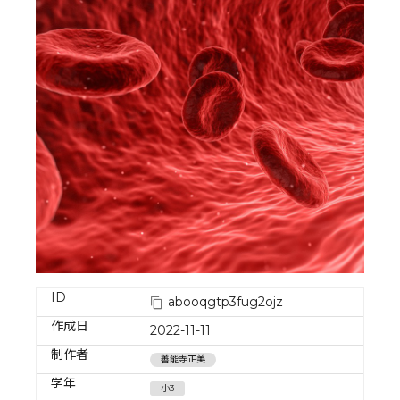
ID
abooqgtp3fug2ojz
作成日
2022-11-11
制作者
善能寺正美
学年
小3