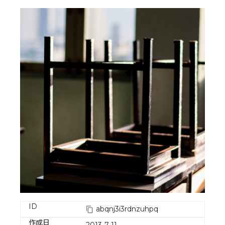
ID
abqnj3i3rdnzuhpq
作成日
2013-7-11