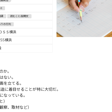
武田晃治
小3
国語
読むこと/説明文
ありの行列
ＯＳＳ横浜
OSS横浜
級
のか。
はない。
画を立てる。
構造に着目せることが特に大切だ。
になっている。
と）
観察、取材など）