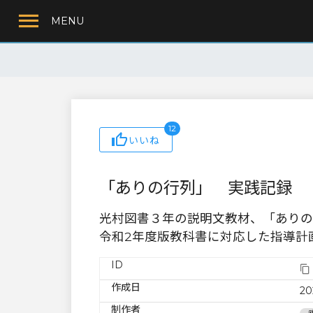
MENU
12
いいね
「ありの行列」 実践記録
光村図書３年の説明文教材、「ありの
令和2年度版教科書に対応した指導計
ID
作成日
20
制作者