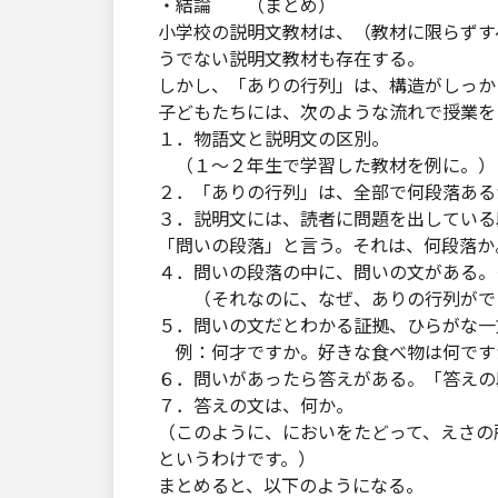
・結論 （まとめ）
小学校の説明文教材は、（教材に限らずす
うでない説明文教材も存在する。
しかし、「ありの行列」は、構造がしっか
子どもたちには、次のような流れで授業を
１．物語文と説明文の区別。
（１～２年生で学習した教材を例に。）
２．「ありの行列」は、全部で何段落ある
３．説明文には、読者に問題を出している
「問いの段落」と言う。それは、何段落か
４．問いの段落の中に、問いの文がある。
（それなのに、なぜ、ありの行列がで
５．問いの文だとわかる証拠、ひらがな一
例：何才ですか。好きな食べ物は何です
６．問いがあったら答えがある。「答えの
７．答えの文は、何か。
（このように、においをたどって、えさの
というわけです。）
まとめると、以下のようになる。