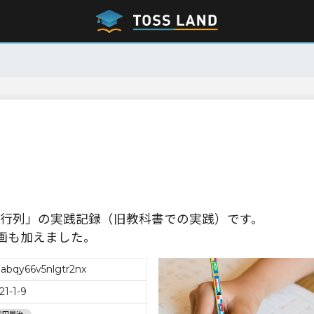
行列」の実践記録（旧教科書での実践）です。
画も加えました。
abqy66v5nlgtr2nx
21-1-9