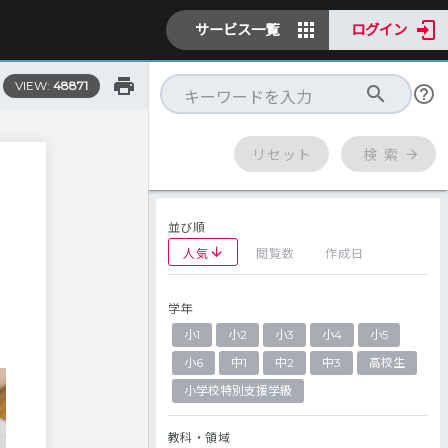
サービス一覧
ログイン
VIEW:
48871
リセット
検 索
並び順
人気
閲覧数
作成日
学年
小1
小2
小3
小4
小5
小6
中1
中2
中3
高校生
小学校特別支援学級
教科・領域