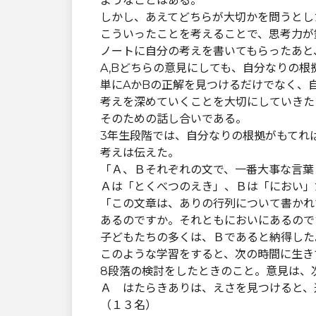
ようなことはある。
しかし、あえてどちらが大切かを問うとし
こういったことを考えることで、思考力が
ノートに自分の考えを書いてもらったあと
A,Bどちらの意見にしても、自分なりの
単にAかBの正解を見つけるだけでなく、
考えを深めていくことを大切にしていきた
そのための話し合いである。
3年生段階では、自分なりの根拠がもてれ
考えは伝えた。
「Ａ、Ｂそれぞれの文で、一番大事な言葉
Ａは「とくべつのえき」、Ｂは「におい」
「この文章は、ありの行列について書かれ
あるのですか。それともにおいにあるので
子どもたちの多くは、Ｂであると納得した
このような学習をすると、次の時間に生き
8段落の検討をしたときのこと。意見は、
Ａ はたらきありは、えさを見つけると、
（１３名）