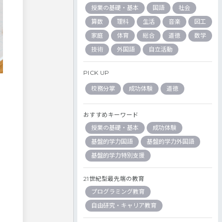
授業の基礎・基本
国語
社会
算数
理科
生活
音楽
図工
家庭
体育
総合
道徳
数学
技術
外国語
自立活動
PICK UP
校務分掌
成功体験
道徳
おすすめキーワード
授業の基礎・基本
成功体験
基盤的学力国語
基盤的学力外国語
基盤的学力特別支援
21世紀型最先端の教育
プログラミング教育
自由研究・キャリア教育