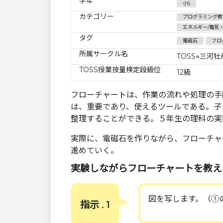
学年
小5
カテゴリー
プログラミング教
エネルギー/電気
タグ
電磁石
フロ
所属サークル名
TOSS⭐︎三河牡
TOSS授業技量検定段級位
12級
フローチャートは、作業の流れや処理の手
は、重要であり、使えるツールである。子
整理することができる。５年生の理科の実
実際に、電磁石を作りながら、フローチャ
進めていく。
実験しながらフローチャートを教え
図を写します。（①
指示 . 1