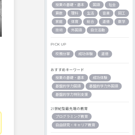
授業の基礎・基本
国語
社会
算数
理科
生活
音楽
図工
家庭
体育
総合
道徳
数学
技術
外国語
自立活動
PICK UP
校務分掌
成功体験
道徳
おすすめキーワード
授業の基礎・基本
成功体験
基盤的学力国語
基盤的学力外国語
基盤的学力特別支援
21世紀型最先端の教育
プログラミング教育
自由研究・キャリア教育