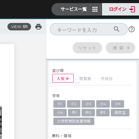
サービス一覧
ログイン
VIEW:
511
リセット
検 索
並び順
人気
閲覧数
作成日
学年
小1
小2
小3
小4
小5
小6
中1
中2
中3
高校生
小学校特別支援学級
教科・領域