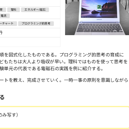
育
理科
エネルギー/磁石
・電流
ーチャート
プログラミング的思考
丹
順を図式化したものである。プログラミング的思考の育成に
どもたちは大人より吸収が早い。理科ではものを使って思考を
験単元の代表である電磁石の実践を例に紹介する。
ートを教え、完成させていく。一時一事の原則を意識しながら
る
のみ写す）