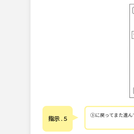
③に戻ってまた進ん
指示 . 5