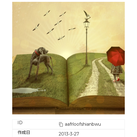
ID
aafrloofshianbwu
作成日
2013-3-27