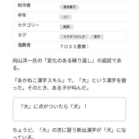
制作者
夏目雅子
学年
小1
カテゴリー
国語
タグ
サラダでげんき
漢字
推薦者
ＴＯＳＳ豊橋：
向山洋一氏の「変化のある繰り返し」の追試であ
る。
『あかねこ漢字スキル』で、「大」という漢字を扱
った。そのとき、ある子が叫んだ。
「大」に点がついたら「犬」！
ちょうど、「大」の次に習う新出漢字が「犬」にな
っている。