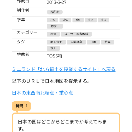
作成日
2013-3-27
制作者
谷和樹
学年
小5
小6
中1
中2
中3
高校生
カテゴリー
社会
ユーザー担当教科
タグ
北方領土
尖閣諸島
日本
竹島
領土
推薦者
TOSS和
ミニランド「北方領土を授業するサイト」へ戻る
以下のＵＲＬで日本地図を提示する。
日本の東西南北端点・重心点
発問 . 1
日本の国はどこからどこまでか考えてみま
す。