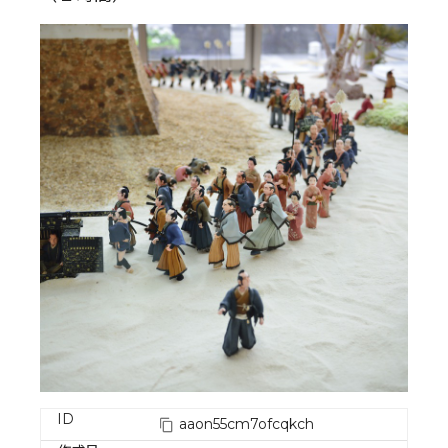
ID
aaon55cm7ofcqkch