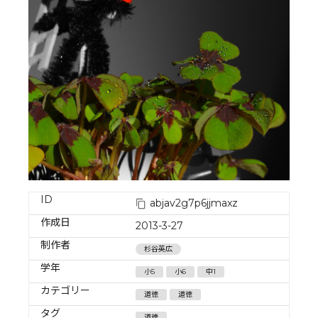
ID
abjav2g7p6jjmaxz
作成日
2013-3-27
制作者
杉谷英広
学年
小5
小6
中1
カテゴリー
道徳
道徳
タグ
道徳